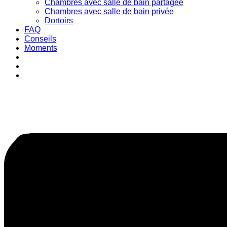
Chambres avec salle de bain partagée
Chambres avec salle de bain privée
Dortoirs
FAQ
Conseils
Moments