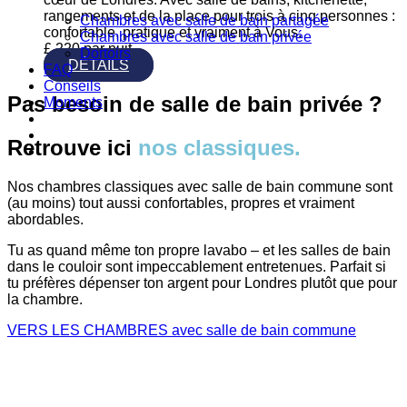
rangements et de la place pour trois à cinq personnes :
Chambres avec salle de bain partagée
confortable, pratique et vraiment à Vous.
Chambres avec salle de bain privée
£
220
par nuit
Dortoirs
DÉTAILS
FAQ
Conseils
Pas besoin de salle de bain privée ?
Moments
Retrouve ici
nos classiques.
Nos chambres classiques avec salle de bain commune sont
(au moins) tout aussi confortables, propres et vraiment
abordables.
Tu as quand même ton propre lavabo – et les salles de bain
dans le couloir sont impeccablement entretenues. Parfait si
tu préfères dépenser ton argent pour Londres plutôt que pour
la chambre.
VERS LES CHAMBRES avec salle de bain commune