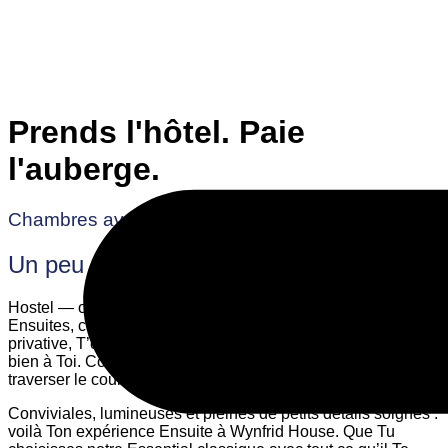
Prends l'hôtel. Paie
l'auberge.
Chambres avec salle de bains privative
Un peu plus de luxe ?
Hostel — oui, bien sûr. Mais avec plus d’intimité ? Nos
Ensuites, c’est-à-dire nos chambres avec salle de bains
privative, T’offrent du confort, du calme et Ton petit espace
bien à Toi. Commence Ta journée détendu — sans devoir
traverser le couloir pour aller à la salle de bains.
Conviviales, lumineuses et pleines de petits détails soignés :
voilà Ton expérience Ensuite à Wynfrid House. Que Tu