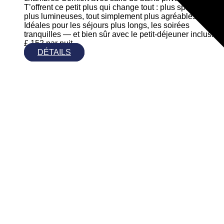
T’offrent ce petit plus qui change tout : plus spacieuses,
plus lumineuses, tout simplement plus agréables.
Idéales pour les séjours plus longs, les soirées
tranquilles — et bien sûr avec le petit-déjeuner inclus.
£
152
par nuit
DÉTAILS