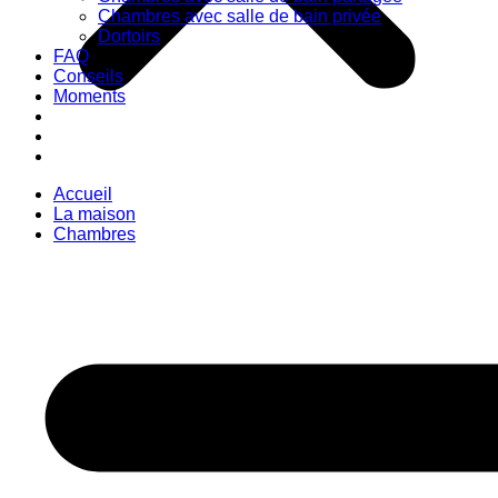
Chambres avec salle de bain privée
Dortoirs
FAQ
Conseils
Moments
Accueil
La maison
Chambres