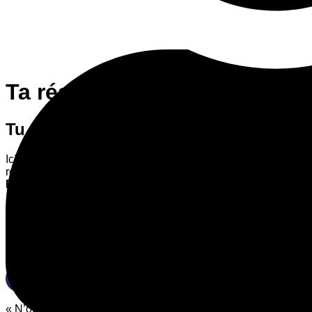
Ta réservation
Tu as déjà
réservé ?
Ici, tu peux facilement consulter, modifier ou annuler ta
réservation – sans te connecter. Saisis simplement ton
code
PIN
ou ton
numéro de réservation
et c'est parti !
Si tu as des questions ou besoin d'aide, n'hésite pas à
consulter notre
FAQ
ou à nous envoyer un e-mail.
Recherche de réservation
Numéro de confirmation ou code PIN
« N’oubliez pas l’hospitalité, car en la pratiquant, certains