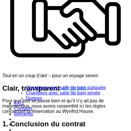
Tout en un coup d’œil – pour un voyage serein
Clair, transparent
et juste.
Chambres avec salle de bain partagée
Chambres avec salle de bain privée
Dortoirs
Pour que tout se passe bien et qu’il n’y ait pas de
FAQ
malentendus, nous avons rassemblé ici les règles
Conseils
concernant ta réservation au Wynfrid House.
Moments
1. Conclusion du contrat