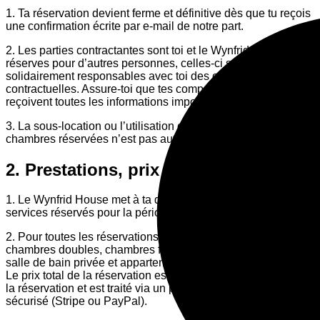
1. Ta réservation devient ferme et définitive dès que tu reçois
une confirmation écrite par e-mail de notre part.
2. Les parties contractantes sont toi et le Wynfrid House. Si tu
réserves pour d’autres personnes, celles-ci sont
solidairement responsables avec toi des obligations
contractuelles. Assure-toi que tes compagnons de voyage
reçoivent toutes les informations importantes.
3. La sous-location ou l’utilisation commerciale des
chambres réservées n’est pas autorisée.
2. Prestations, prix et paiement
1. Le Wynfrid House met à ta disposition les chambres et
services réservés pour la période convenue.
2. Pour toutes les réservations de chambres individuelles,
chambres doubles, chambres familiales, chambres avec
salle de bain privée et appartements :
Le prix total de la réservation est dû immédiatement lors de
la réservation et est traité via un prestataire de paiement
sécurisé (Stripe ou PayPal).