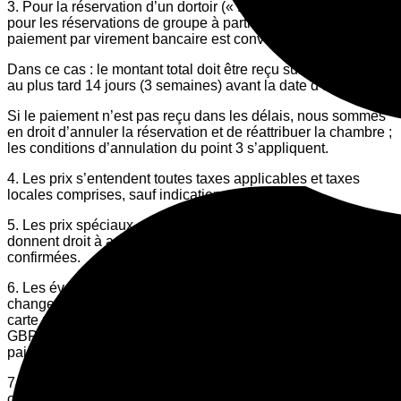
3. Pour la réservation d’un dortoir (« Dormitory ») ainsi que
pour les réservations de groupe à partir de 10 personnes, le
paiement par virement bancaire est convenu.
Dans ce cas : le montant total doit être reçu sur notre compte
au plus tard 14 jours (3 semaines) avant la date d’arrivée.
Si le paiement n’est pas reçu dans les délais, nous sommes
en droit d’annuler la réservation et de réattribuer la chambre ;
les conditions d’annulation du point 3 s’appliquent.
4. Les prix s’entendent toutes taxes applicables et taxes
locales comprises, sauf indication contraire.
5. Les prix spéciaux ou promotions publiés ultérieurement ne
donnent droit à aucune réduction sur les réservations déjà
confirmées.
6. Les éventuels frais bancaires, différences de taux de
change ou coûts liés aux virements internationaux/frais de
carte payés sont à ta charge. La facturation est effectuée en
GBP ; les conversions sont effectuées par ton prestataire de
paiement.
7. Un rejet de débit (« Chargeback ») par les fournisseurs de
cartes ou les services de paiement ne remplace pas une