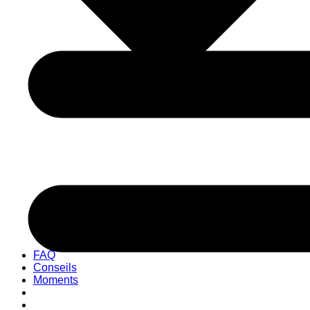
Chambres avec salle de bain partagée
Chambres avec salle de bain privée
Dortoirs
FAQ
Conseils
Moments