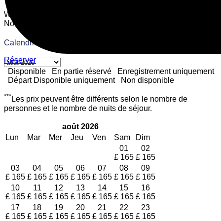
WiFi
Waschbecken
Petit-déjeuner
Vue sur la cour calme
Non-fumeur
Calendrier des disponibilités
Réserver
Disponible
En partie réservé
Enregistrement uniquement
Départ Disponible uniquement
Non disponible
***
Les prix peuvent être différents selon le nombre de
personnes et le nombre de nuits de séjour.
août
2026
Lun
Mar
Mer
Jeu
Ven
Sam
Dim
01
02
£
165
£
165
03
04
05
06
07
08
09
£
165
£
165
£
165
£
165
£
165
£
165
£
165
10
11
12
13
14
15
16
£
165
£
165
£
165
£
165
£
165
£
165
£
165
17
18
19
20
21
22
23
£
165
£
165
£
165
£
165
£
165
£
165
£
165