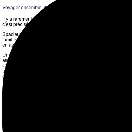
Voyager ensemble. Arriver ensemble.
Il y a rarement autant de place dans notre petite maison. Et
c’est précisément ce qui rend cette chambre spéciale.
Spacieuse, simple et confortable pour Toi, Ton groupe ou Ta
famille, si Vous voulez découvrir Londres ensemble — tout
en ayant un lieu fiable où revenir.
Une chambre partagée avec un grand miroir, une
atmosphère conviviale, des lits confortables et du linge frais.
Chaque matin, Vous commencez Votre journée avec notre
petit-déjeuner simple et chaleureux, et bien sûr avec le Wi-Fi
gratuit.
La grande salle de bains partagée se trouve à seulement
quelques pas. Vous avez l’espace nécessaire pour Vos
bagages, Vos manteaux et tout ce qu’une vraie petite troupe
emporte avec elle — sans luxe, sans stress.
Un vrai chez-soi pour petits groupes : au cœur de Londres,
mais assez calme pour simplement arriver.
Amenities