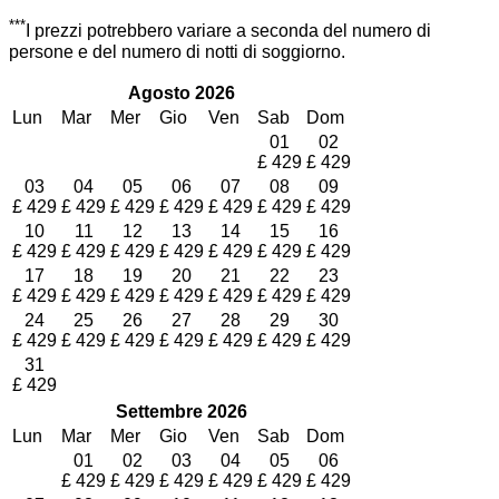
***
I prezzi potrebbero variare a seconda del numero di
persone e del numero di notti di soggiorno.
Agosto
2026
Lun
Mar
Mer
Gio
Ven
Sab
Dom
01
02
£
429
£
429
03
04
05
06
07
08
09
£
429
£
429
£
429
£
429
£
429
£
429
£
429
10
11
12
13
14
15
16
£
429
£
429
£
429
£
429
£
429
£
429
£
429
17
18
19
20
21
22
23
£
429
£
429
£
429
£
429
£
429
£
429
£
429
24
25
26
27
28
29
30
£
429
£
429
£
429
£
429
£
429
£
429
£
429
31
£
429
Settembre
2026
Lun
Mar
Mer
Gio
Ven
Sab
Dom
01
02
03
04
05
06
£
429
£
429
£
429
£
429
£
429
£
429