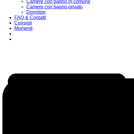
Camere con bagno in comune
Camere con bagno privato
Dormitori
FAQ & Contatti
Consigli
Momenti